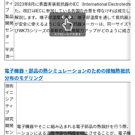
ティ
2023年8月に表面実装抵抗器のIEC（International Elect
ブ
た。改訂はIECに参加している各国の合意を得なければ成立し
製品
解説します。端子部温度規定は、端子部温度を通して抵抗器メ
開発
が安全に使えるようになり、抵抗器メーカーは、同一サイズで最
セン
びWK73シリーズの革新的な定格電力アップがどのように成さ
スクロールできます
タ
ー
平沢
浩一
電子機器・部品の熱シミュレーションのための接触熱抵抗
分布のモデリング
技術
イニ
シア
ティ
ブ
研究
開発
電子機器やそこに組み込まれる電子部品の熱設計を行う際、熱
セン
ーションによる温度予測の精度を向上させることが、電子機器