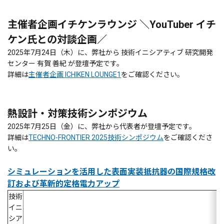
主催者企画イチケンラウンジ ＼YouTuber イチ
ケン氏との対談企画／
2025年7月24日（木）に、弊社から 技術イニシアティブ 研究開発
センター 有賀 善紀 が登壇予定です。
詳細は
主催者企画 ICHIKEN LOUNGE1
をご確認ください。
熱設計・対策技術シンポジウム
2025年7月25日（金）に、弊社から代表者が登壇予定です。
詳細は
TECHNO-FRONTIER 2025技術シンポジウム
をご確認くださ
い。
シミュレーションを活用した表面実装抵抗器の国際規格改
訂および革新的定格電力アップ
技術
イニ
シア