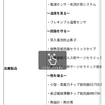
・風速センサ・気流計測システム
～温度を見る～
・フレキシブル温度センサ
～回路を守る～
・突入電流防止素子
・放熱型抵抗器セラミックタイプ
・面実装耐パルス耐サージセラミック
・耐パルス・耐サージセラミック抵抗器
出展製品
スクロールできます
～熱を操る～
・小型・高電力チップ抵抗器SG73S/P W
・長辺電極薄膜チップ抵抗器WN73H
・熱設計・熱対策