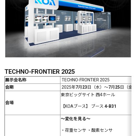
TECHNO-FRONTIER 2025
展示会名称
TECHNO-FRONTIER
2025
会期
2025年
7
月
23
日（水）～
7
月
25
日（金）1
東京ビッグサイト 西
4ホール
会場
【KOA
ブース
】
ブース
4
-B31
～変化を見る～
・荷重センサ ・酸素センサ