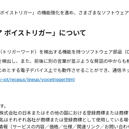
ェア ボイストリガー」の機能強化を進め、さまざまなソフトウェ
ェア ボイストリガー」について
トリガーワード）を検出する機能を持つソフトウェア部品（C
を検出し、また、前後に別の言葉が並ぶような発話の中からも
じめとする電子デバイス上でも動作させることができ、通信ネ
-iot/recaius/lineup/voicetrigger.html
です。
ンズ株式会社の日本またはその他の国における登録商標または商標
名はそれぞれ各社が商標または登録商標として使用している場
情報（サービスの内容／価格／仕様／関連リンク／お問い合わ