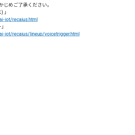
かじめご了承ください。
) 」
i-iot/recaius.html
ー」
i-iot/recaius/lineup/voicetrigger.html