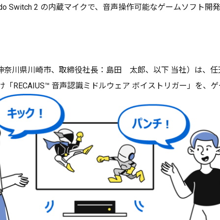
endo Switch 2 の内蔵マイクで、音声操作可能なゲームソフト
川崎市、取締役社長：島田 太郎、以下 当社）は、任天堂株式会社の
h 2 向け「RECAIUS™ 音声認識ミドルウェア ボイストリガー