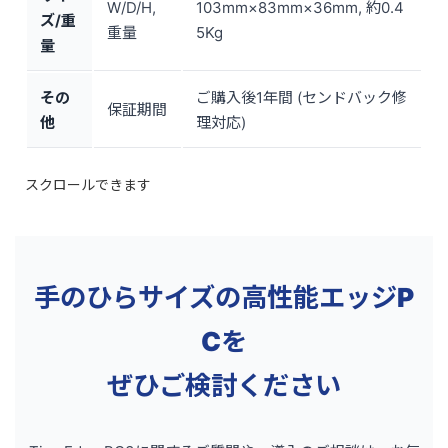
W/D/H,
103mm×83mm×36mm, 約0.4
ズ/重
重量
5Kg
量
その
ご購入後1年間 (センドバック修
保証期間
他
理対応)
手のひらサイズの高性能エッジP
Cを
ぜひご検討ください