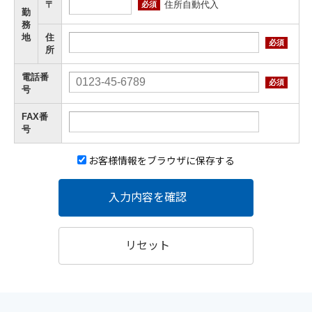
住所自動代入
〒
必須
勤
務
地
住
必須
所
電話番
必須
号
FAX番
号
お客様情報をブラウザに保存する
入力内容を確認
リセット