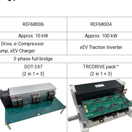
REF68006
REF68004
Approx. 10 kW
Approx. 100 kW
r Drive, e-Compressor
xEV Traction Inverter
ump, xEV Charger
3-phase full bridge
DOT-247
TRCDRIVE pack™
(2 in 1 × 3)
(2 in 1 × 3)