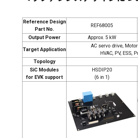
Reference Design
REF68005
Part No.
Output Power
Approx. 5 kW
AC servo drive, Moto
Target Application
HVAC, PV, ESS, P
Topology
SiC Modules
HSDIP20
for EVK support
(6 in 1)