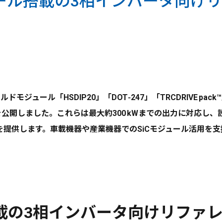
ュール搭載の3相インバータ向け
モジュール「HSDIP20」「DOT‑247」「TRCDRIVE p
68004」を公開しました。これらは最大約300 kWまでの出力に
提供します。車載機器や産業機器でのSiCモジュール活用を支
搭載の3相インバータ向けリファ