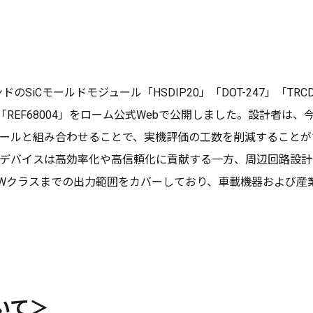
SiCモールドモジュール「HSDIP20」「DOT-247」「TRC
06」「REF68004」をローム公式Webで公開しました。設計
ュールと組み合わせることで、実機評価の工数を削減することが
ーデバイスは高効率化や高信頼化に貢献する一方、周辺回路設
kWクラスまでの出力範囲をカバーしており、車載機器および産
いて＞