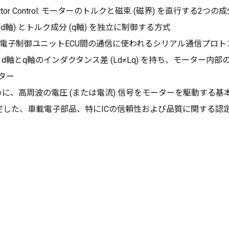
: ベクトル制御 (Vector Control: モーターのトルクと磁束 (磁界)
d軸) とトルク成分 (q軸) を独立に制御する方式
ork) : 主に自動車の電子制御ユニットECU間の通信に使われるシリアル通信プ
、d軸とq軸のインダクタンス差 (Ld≠Lq) を持ち、モーター内
ター
るために、高周波の電圧 (または電流) 信号をモーターを駆動す
ics Councilが策定した、車載電子部品、特にICの信頼性および品質に関する