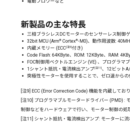
電動ブロワーなど
新製品の主な特長
三相ブラシレスDCモーターのセンサーレス制御ゲー
®
®
32bit MCU (Arm
Cortex
-M0)、動作周波数: 40
[注9]
内蔵メモリー (ECC
付き)
Code Flash: 64KByte、ROM: 12KByte、RAM: 4KBy
FOC制御用ベクトルエンジン (VE) 、プログラマブ
[注11]
1シャント抵抗・電流検出アンプ
、12ビットA
突極性モーターを使用することで、ゼロ速からの
[注9] ECC (Error Correction Code) 機能
[注10] プログラマブルモータードライバー (PMD) :
制御などをハードウェアで行い、モーター制御の処
[注11] シャント抵抗・電流検出アンプ: モータ