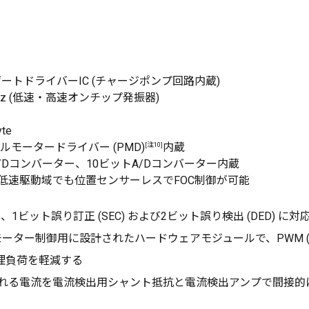
トドライバーIC (チャージポンプ回路内蔵)
MHz (低速・高速オンチップ発振器)
te
[注10]
ルモータードライバー (PMD)
内蔵
/Dコンバーター、10ビットA/Dコンバーター内蔵
低速駆動域でも位置センサーレスでFOC制御が可能
を内蔵しており、1ビット誤り訂正 (SEC) および2ビット誤り検出 (DED) に対
 モーター制御用に設計されたハードウェアモジュールで、PWM (Pulse
理負荷を軽減する
ーに流れる電流を電流検出用シャント抵抗と電流検出アンプで間接