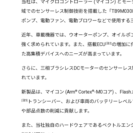
当社は、マイクロコントローラー (マイコン) とモータ
域でのセンサーレス制御技術を搭載した「TB9M03
ポンプ、電動ファン、電動ブロワーなどで使用する
近年、車載機器では、ウオーターポンプ、オイルポ
[注2]
強く求められています。また、搭載ECU
の増加に
た高集積デバイスへのニーズが高まっています。
さらに、三相ブラシレスDCモーターのセンサーレ
れています。
®
®
新製品は、マイコン (Arm
Cortex
-M0コア) 、F
[注5]
トランシーバー、および車両のバッテリーレベルで動作
や部品点数の削減に貢献します。
また、当社独自のハードウェアであるベクトルエンジ