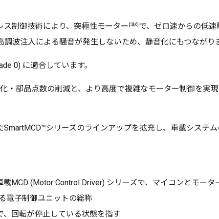
[注6]
レス制御技術により、突極性モーター
で、ゼロ速からの低速
高調波注入による騒音が発生しないため、静音化にもつながり
Grade 0) に適合しています。
の小型化・部品点数の削減と、より高度で複雑なモーター制御を実
SmartMCD™シリーズのラインアップを拡充し、車載システ
CD (Motor Control Driver) シリーズで、マイコン
自動車に搭載される電子制御ユニットの総称
状態で、回転が停止している状態を指す