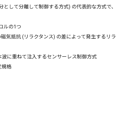
 を直行する2つの成分として分離して制御する方式) の代表的な方式で、
ロトコルの1つ
部の磁気抵抗 (リラクタンス) の差によって発生するリラ
る基本波に重ねて注入するセンサーレス制御方式
認定規格