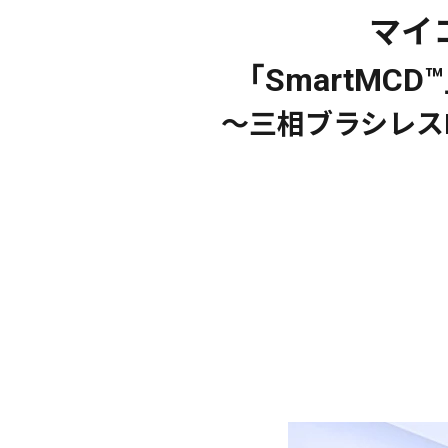
マイ
「SmartM
～三相ブラシレス