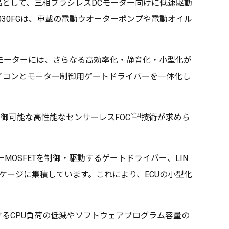
品として、三相ブラシレスDCモーター向けに低速駆動
030FGは、車載の電動ウオーターポンプや電動オイル
。
モーターには、さらなる高効率化・静音化・小型化が
イコンとモーター制御用ゲートドライバーを一体化し
[注4]
御可能な高性能なセンサーレスFOC
技術が求めら
ーMOSFETを制御・駆動するゲートドライバー、LIN
パッケージに集積しています。これにより、ECUの小型化
るCPU負荷の低減やソフトウェアプログラム容量の