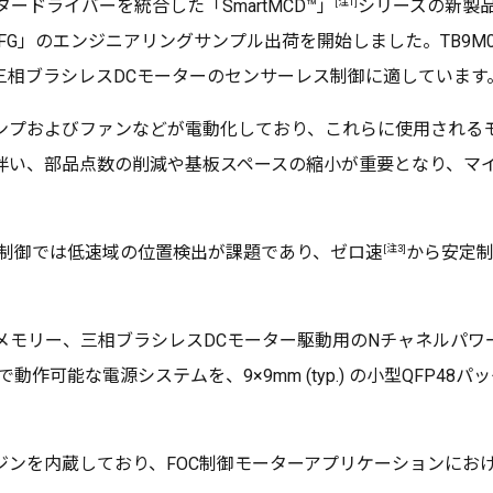
[注1]
ードライバーを統合した「SmartMCD™」
シリーズの新製
0FG」のエンジニアリングサンプル出荷を開始しました。TB9M
三相ブラシレスDCモーターのセンサーレス制御に適しています
ンプおよびファンなどが電動化しており、これらに使用される
伴い、部品点数の削減や基板スペースの縮小が重要となり、マ
[注3]
ス制御では低速域の位置検出が課題であり、ゼロ速
から安定制
lashメモリー、三相ブラシレスDCモーター駆動用のNチャネルパワ
可能な電源システムを、9×9mm (typ.) の小型QFP48
ンを内蔵しており、FOC制御モーターアプリケーションにおけ