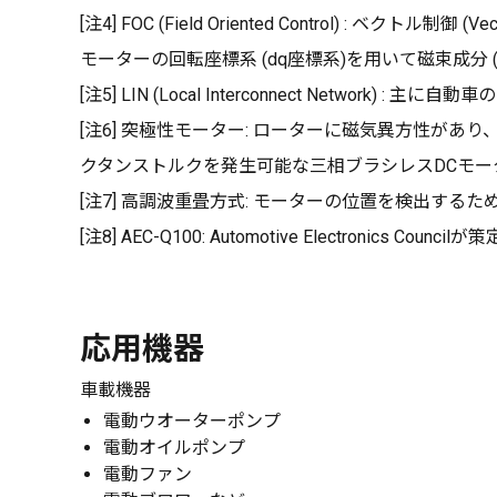
[注4] FOC (Field Oriented Control) 
モーターの回転座標系 (dq座標系)を用いて磁束成分 (
[注5] LIN (Local Interconnect Netw
[注6] 突極性モーター: ローターに磁気異方性があり
クタンストルクを発生可能な三相ブラシレスDCモー
[注7] 高調波重畳方式: モーターの位置を検出す
[注8] AEC-Q100: Automotive Electron
応用機器
車載機器
電動ウオーターポンプ
電動オイルポンプ
電動ファン