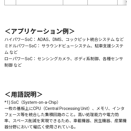
4.0
＜アプリケーション例＞
ハイパワーSoC： ADAS、DMS、コックピット統合システム など
ミドルパワーSoC： サラウンドビューシステム、駐車支援システ
ム など
ローパワーSoC： センシングカメラ、ボディ系制御、各種センサ
制御 など
＜用語説明＞
*1) SoC（System-on-a-Chip）
一枚の基板上にCPU（Central Processing Unit）、メモリ、インタ
フェース等を統合した集積回路のこと。高い処理能力や電力効
率、スペース削減を実現できるため、車載機器、民生機器、産業機
器分野において幅広く使用されている。