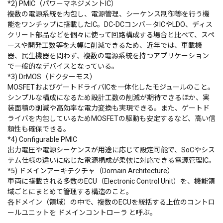
*2) PMIC（パワーマネジメントIC）
複数の電源系統を内包し、電源管理、シーケンス制御等を行う機
能をワンチップに搭載したIC。DC-DCコンバータICやLDO、ディス
クリート部品などを個々に使って回路構成する場合と比べて、スペ
ースや開発工数等を大幅に削減できるため、近年では、車載機
器、民生機器を問わず、複数の電源系統を持つアプリケーション
で一般的なデバイスとなっている。
*3) DrMOS（ドクターモス）
MOSFETおよびゲートドライバICを一体化したモジュールのこと。
シンプルな構成になるため設計工数の削減が期待できるほか、実
装面積の削減や高効率な電力変換も実現できる。また、ゲートド
ライバを内包しているためMOSFETの駆動も安定するなど、高い信
頼性も確保できる。
*4) Configurable PMIC
出力電圧や電源シーケンスが用途に応じて設定可能で、SoCやシス
テム仕様の違いに応じた電源構成が柔軟に対応できる電源管理IC。
*5) ドメインアーキテクチャ（Domain Architecture）
車両に搭載される多数のECU（Electronic Control Unit）を、機能領
域ごとにまとめて管理する構造のこと。
各ドメイン（領域）の中で、複数のECUを統括する上位のコントロ
ールユニットを ドメインコントローラ と呼ぶ。