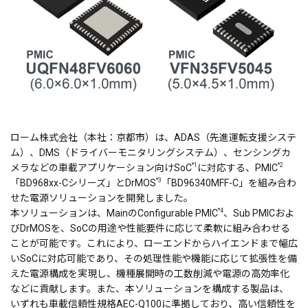
ローム株式会社（本社：京都市）は、ADAS（先進運転支援システ
ム）、DMS（ドライバーモニタリングシステム）、センシングカ
*1
*2
メラなどの車載アプリケーション向けSoC
に対応する、PMIC
*3
「BD968xx-Cシリーズ」とDrMOS
「BD96340MFF-C」を組み合わ
せた電源ソリューションを開発しました。
*4
本ソリューションは、MainのConfigurable PMIC
、Sub PMICおよ
びDrMOSを、SoCの用途や性能要件に応じて柔軟に組み合わせる
ことが可能です。これにより、ローエンドからハイエンドまで幅広
いSoCに対応可能であり、その処理性能や機能に応じて拡張性を備
えた電源構成を実現し、機種展開時の工数削減や電源の高効率化
などに貢献します。また、本ソリューションを構成する製品は、
いずれも車載信頼性規格AEC-Q100に準拠しており、高い信頼性を