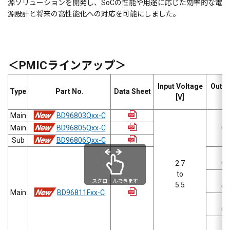
源ソリューションを開発し、SoCの性能や用途に応じた効率的な電
源設計と将来の高性能化への対応を可能にしました。
＜PMICラインアップ＞
Input Voltage
Outpu
Type
Part No.
Data Sheet
[V]
Main
BD96803Qxx-C
Main
BD96805Qxx-C
0.3
Sub
BD96806Qxx-C
2.7
0.3
to
スクロールできます
5.5
0.5
Main
BD96811Fxx-C
0.5
B