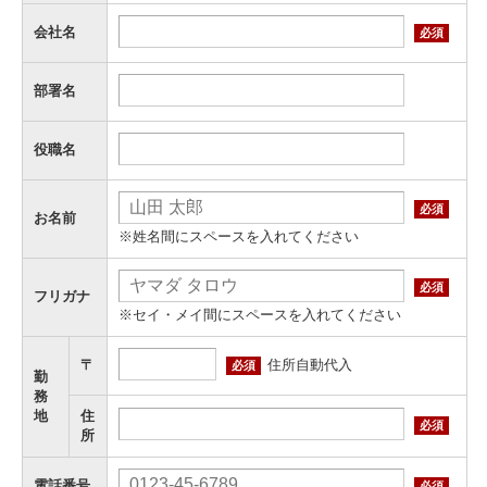
会社名
必須
部署名
役職名
必須
お名前
※姓名間にスペースを入れてください
必須
フリガナ
※セイ・メイ間にスペースを入れてください
住所自動代入
〒
必須
勤
務
地
住
必須
所
電話番号
必須