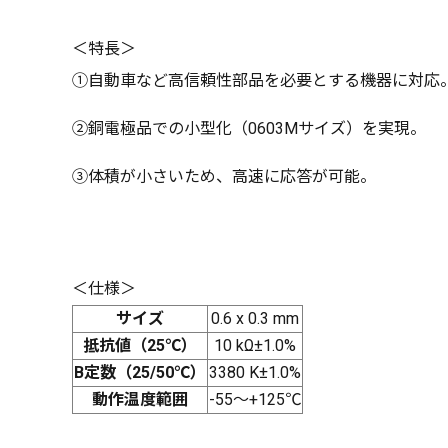
＜特長＞
①自動車など高信頼性部品を必要とする機器に対応
②銅電極品での小型化（0603Mサイズ）を実現。
③体積が小さいため、高速に応答が可能。
＜仕様＞
サイズ
0.6 x 0.3 mm
抵抗値（25℃）
10 kΩ±1.0%
B定数（25/50℃）
3380 K±1.0%
動作温度範囲
-55～+125℃