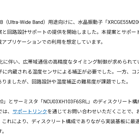
a-Wide Band）用途向けに、水晶振動子「XRCGE55M200M
回路設計サポートの提供を開始しました。本提案とサポートはUWB
MSなどの車載アプリケーションでの利用を想定しています。
度化に伴い、広帯域通信の高精度なタイミング制御が求められて
子に内蔵される温度センサによる補正が必要でした。一方、コ
ありましたが、回路設計や温度補正の難易度が課題でした。
1BR0」とサーミスタ「NCU03XH103F6SRL」のディスク
では、
サポートリンク
を通じてお問い合わせいただくことで、
。これにより、ディスクリート構成でありながら実装基板に最
す。