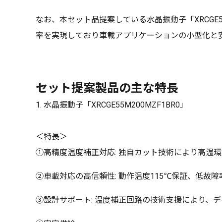
なお、本セット品提案している水晶振動子「XRCGE5
率を実現しており車載アプリケーションの小型化と
セット提案製品の主な特長
1. 水晶振動子「XRCGE55M200MZF1BR0」
＜特長＞
①高精度温度補正対応: 独自カット技術により高温
②車載対応の高信頼性: 動作温度115℃保証、低故
③設計サポート: 温度補正回路の技術支援により、