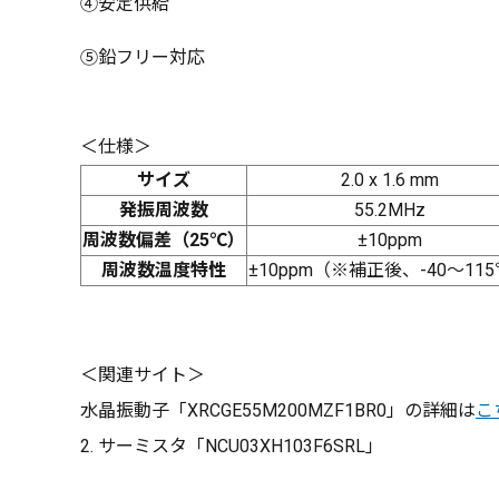
④安定供給
⑤鉛フリー対応
＜仕様＞
サイズ
2.0 x 1.6 mm
発振周波数
55.2MHz
周波数偏差（25℃）
±10ppm
周波数温度特性
±10ppm（※補正後、-40～11
＜関連サイト＞
水晶振動子「XRCGE55M200MZF1BR0」の詳細は
こ
2. サーミスタ「NCU03XH103F6SRL」