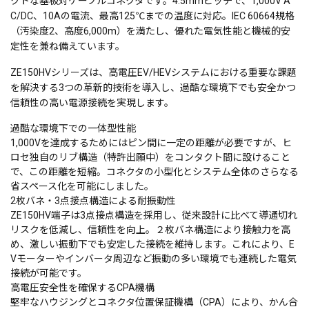
クトな基板対ケーブルコネクタです。4.5mmピッチで、1,000V A
C/DC、10Aの電流、最高125℃までの温度に対応。IEC 60664規格
（汚染度2、高度6,000m）を満たし、優れた電気性能と機械的安
定性を兼ね備えています。
ZE150HVシリーズは、高電圧EV/HEVシステムにおける重要な課題
を解決する3つの革新的技術を導入し、過酷な環境下でも安全かつ
信頼性の高い電源接続を実現します。
過酷な環境下での一体型性能
1,000Vを達成するためにはピン間に一定の距離が必要ですが、ヒ
ロセ独自のリブ構造（特許出願中）をコンタクト間に設けること
で、この距離を短縮。コネクタの小型化とシステム全体のさらなる
省スペース化を可能にしました。
2枚バネ・3点接点構造による耐振動性
ZE150HV端子は3点接点構造を採用し、従来設計に比べて導通切れ
リスクを低減し、信頼性を向上。２枚バネ構造により接触力を高
め、激しい振動下でも安定した接続を維持します。これにより、E
Vモーターやインバータ周辺など振動の多い環境でも連続した電気
接続が可能です。
高電圧安全性を確保するCPA機構
堅牢なハウジングとコネクタ位置保証機構（CPA）により、かん合