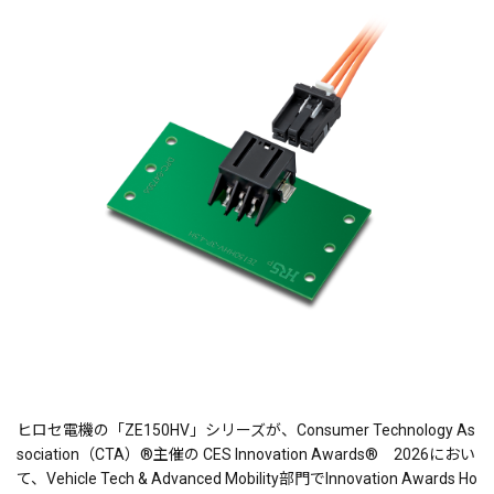
ヒロセ電機の「ZE150HV」シリーズが、Consumer Technology As
sociation（CTA）®主催の CES Innovation Awards® 2026におい
て、Vehicle Tech & Advanced Mobility部門でInnovation Awards Ho