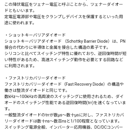
この降伏電圧をツェナー電圧と呼ぶことから、ツェナーダイオー
ドともいいます。
定電圧電源部や電圧をクランプしデバイスを保護するといった用
途に使われます。
・ショットキーバリアダイオード
ショットキーバリアダイオード （Schottky Barrier Diode）は、PN
接合の代わりに半導体と金属を接合した構造の素子です。
シリコンと比べてスイッチング特性に優れており、逆回復時間が短
い特性があるため、高速スイッチング動作を必要とする回路など
に利用されます。
・ファストリカバリーダイオード
ファストリカバリーダイオード（Fast Recovery Diode）の構造や
働きは整流ダイオードと同じです。
数kHz～100kHzの高周波のスイッチングに使用されるため、ダイ
オードのスイッチング性能である逆回復時間(trr)を速くなっていま
す。
一般整流ダイオードのtrrが数µs～数十µsに対し、ファストリカバ
リーダイオードは数十ns～数百nsと1/100程度となっています。
スイッチング電源全般、インバーター応用機器、DC/DCコンバー