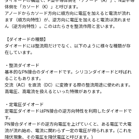
ダイオードの構造で、P型半導体側を「アノード（A）」、N型半導
体側を「カソード（K）」と呼びます。
アノードからカソード方向に順方向に電圧を加えると電流が流れ
ます（順方向特性）が、逆方向に電圧を加えると電流は流れませ
ん（逆方向特性）。このはたらきを整流作用と言います。
【ダイオードの種類】
ダイオードには整流用だけでなく、以下のように様々な種類が存
在しています。
・整流ダイオード
基本的なPN接合のダイオードです。シリコンダイオードと呼ばれ
ることもあります。
交流（AC）を直流（DC）に変換する際の整流用途に使われます。
高電圧、高電流を扱えるといった特徴があります。
・定電圧ダイオード
定電圧ダイオードはPN接合の逆方向特性を利用したダイオードで
す。
PN接合ダイオードの逆方向電圧を上げていくと、ある電圧で大電
流が流れ始め、電流に関わらず一定の電圧が得られます。(これを
降伏現象、その電圧を降伏電圧と呼びます。)