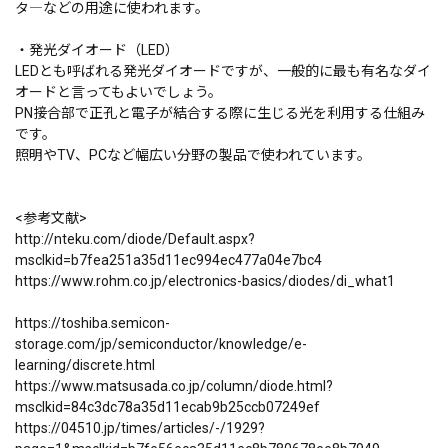
タ―などの用途に使われます。
・発光ダイオード（LED）
LEDとも呼ばれる発光ダイオードですが、一般的に最も有名なダイ
オードと言ってもよいでしょう。
PN接合部で正孔と電子が結合する際に生じる光を利用する仕組み
です。
照明やTV、PCなど幅広い分野の製品で使われています。
<参考文献>
http://nteku.com/diode/Default.aspx?
msclkid=b7fea251a35d11ec994ec477a04e7bc4
https://www.rohm.co.jp/electronics-basics/diodes/di_what1
https://toshiba.semicon-
storage.com/jp/semiconductor/knowledge/e-
learning/discrete.html
https://www.matsusada.co.jp/column/diode.html?
msclkid=84c3dc78a35d11ecab9b25ccb07249ef
https://04510.jp/times/articles/-/1929?