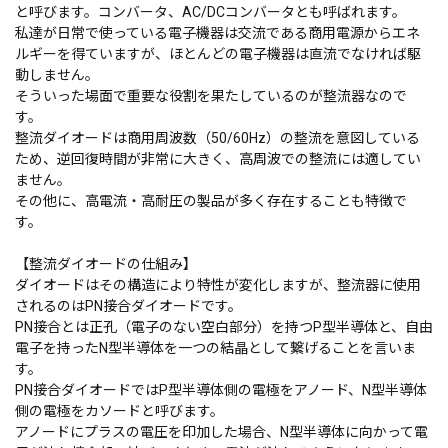
と呼びます。コンバータ、AC/DCコンバータとも呼ばれます。
私達が日常で使っている電子機器は交流である商用電源からエネ
ルギーを得ていますが、ほとんどの電子機器は直流でなければ駆
動しません。
そういった場面で重要な役割を果たしているのが整流器なので
す。
整流ダイオードは商用周波数（50/60Hz）の整流を意図している
ため、逆回復時間が非常に大きく、高周波での整流には適してい
ません。
その他に、高電流・高耐圧の製品が多く存在することも特徴で
す。
【整流ダイオードの仕組み】
ダイオードはその構造により特性が変化しますが、整流器に使用
されるのはPN接合ダイオードです。
PN接合とは正孔（電子のない空白部分）を持つP型半導体と、自由
電子を持ったN型半導体を一つの結晶として繋げることを言いま
す。
PN接合ダイオードではP型半導体側の電極をアノード、N型半導体
側の電極をカソードと呼びます。
アノードにプラスの電圧を印加した場合、N型半導体に向かって電