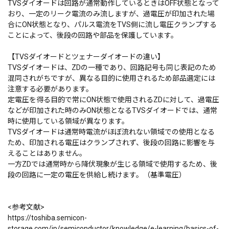
TVSダイオードは回路が通常動作しているときはOFF状態となって
おり、一定のリーク電流のみ流しますが、過電圧が印加された場
合にON状態となり、パルス電流をTVS側に流し電圧クランプする
ことによって、後段の回路や部品を保護しています。
【TVSダイオードとツェナーダイオードの違い】
TVSダイオードは、ZDの一種であり、回路記号も同じ表記のため
混同されがちですが、異なる目的に使用されるため部品選定には
注意する必要があります。
定電圧を得る目的で常にON状態で使用されるZDに対して、過電圧
などが印加された時のみON状態となるTVSダイオードでは、通常
時に使用している領域が異なります。
TVSダイオードは通常時電流がほぼ流れない領域での使用となる
ため、印加される電圧はクランプされず、後段の回路に影響を与
えることはありません。
一方ZDでは通常時から降伏現象が生じる領域で使用するため、後
段の回路に一定の電圧を供給し続けます。（基準電圧）
<参考文献>
https://toshiba.semicon-
storage.com/jp/semiconductor/knowledge/e-learning/basics-of-