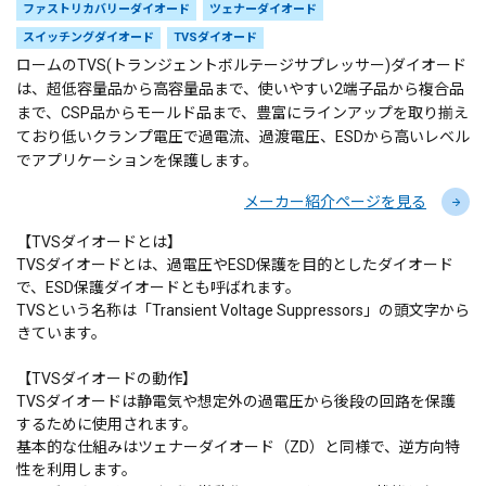
ファストリカバリーダイオード
ツェナーダイオード
スイッチングダイオード
TVSダイオード
ロームのTVS(トランジェントボルテージサプレッサー)ダイオード
は、超低容量品から高容量品まで、使いやすい2端子品から複合品
まで、CSP品からモールド品まで、豊富にラインアップを取り揃え
ており低いクランプ電圧で過電流、過渡電圧、ESDから高いレベル
でアプリケーションを保護します。
メーカー紹介ページを見る
【TVSダイオードとは】
TVSダイオードとは、過電圧やESD保護を目的としたダイオード
で、ESD保護ダイオードとも呼ばれます。
TVSという名称は「Transient Voltage Suppressors」の頭文字から
きています。
【TVSダイオードの動作】
TVSダイオードは静電気や想定外の過電圧から後段の回路を保護
するために使用されます。
基本的な仕組みはツェナーダイオード（ZD）と同様で、逆方向特
性を利用します。