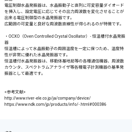
電圧制御水晶発振器は、水晶振動子と直列に可変容量ダイオード
を挿入し、設定電圧に応じてその出力周波数を変化させることが
出来る電圧制御型の水晶発振器です。
広範囲の可変量と良好な周波数直線性が得られるのが特徴です。
・OCXO（Oven Controlled Crystal Oscillator）- 恒温槽付水晶発振
器
恒温槽によって水晶振動子の周囲温度を一定に保つため、温度特
性が非常に優れた水晶発振器です。
恒温槽付水晶発振器は、移動体基地局等の各種通信機器、周波数
カウンタ、スペクトラムアナライザ等各種電子計測機器の基準発
振器として最適です。
<参考文献>
http://www.river-ele.co.jp/ja/company/device/
https://www.ndk.com/jp/products/info/-.html#000386