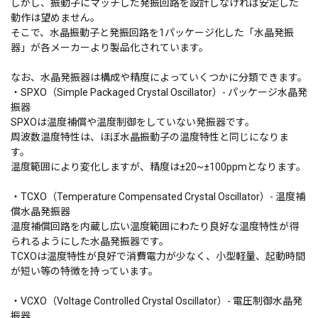
しかし、振動子にマッチした発振回路を設計しなければ安定した
動作は望めません。
そこで、水晶振動子と発振回路を1パッケージ化した「水晶発振
器」が各メーカーより製品化されています。
なお、水晶発振器は構成や精度によっていくつかに分類できます。
・SPXO（Simple Packaged Crystal Oscillator）- パッケージ水晶発
振器
SPXOは温度補償や温度制御をしていない発振器です。
周波数温度特性は、ほぼ水晶振動子の温度特性と同じになりま
す。
温度範囲により変化しますが、精度は±20~±100ppmとなります。
・TCXO（Temperature Compensated Crystal Oscillator）- 温度補
償水晶発振器
温度補償回路を内蔵し広い温度範囲にわたり良好な温度特性が得
られるようにした水晶発振器です。
TCXOは温度特性が良好で消費電力が少なく、小型軽量、起動時間
が短い等の特徴を持っています。
・VCXO（Voltage Controlled Crystal Oscillator）- 電圧制御水晶発
振器