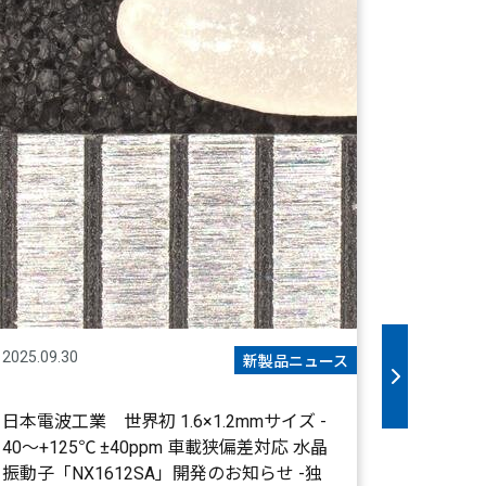
2025.06.3
日本電波
O「NT5
2025.09.30
新製品ニュース
日本電波工業 世界初 1.6×1.2mmサイズ -
40～+125℃ ±40ppm 車載狭偏差対応 水晶
振動子「NX1612SA」開発のお知らせ -独